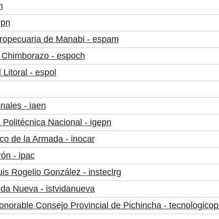
n
epn
gropecuaria de Manabi - espam
e Chimborazo - espoch
Litoral - espol
onales - iaen
a Politécnica Nacional - igepn
ico de la Armada - inocar
rón - ipac
uis Rogelio González - insteclrg
Vida Nueva - istvidanueva
Honorable Consejo Provincial de Pichincha - tecnologicop