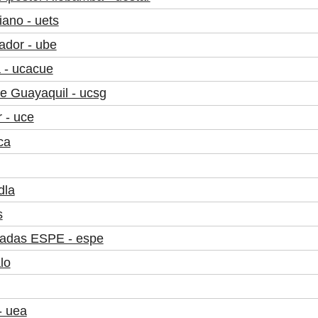
ano - uets
ador - ube
 - ucacue
de Guayaquil - ucsg
 - uce
ca
dla
s
madas ESPE - espe
lo
- uea