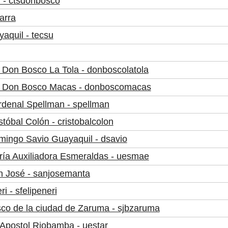
 - ctsdonbosco
arra
aquil - tecsu
 Don Bosco La Tola - donboscolatola
al Don Bosco Macas - donboscomacas
rdenal Spellman - spellman
tóbal Colón - cristobalcolon
mingo Savio Guayaquil - dsavio
ría Auxiliadora Esmeraldas - uesmae
n José - sanjosemanta
 - sfelipeneri
co de la ciudad de Zaruma - sjbzaruma
Apostol Riobamba - uestar