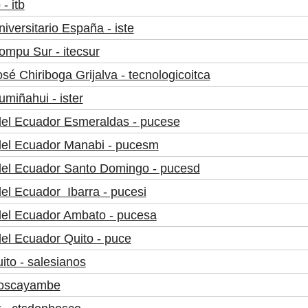
- itb
niversitario España - iste
Compu Sur - itecsur
osé Chiriboga Grijalva - tecnologicoitca
umiñahui - ister
 del Ecuador Esmeraldas - pucese
 del Ecuador Manabi - pucesm
a del Ecuador Santo Domingo - pucesd
del Ecuador Ibarra - pucesi
 del Ecuador Ambato - pucesa
del Ecuador Quito - puce
ito - salesianos
noscayambe