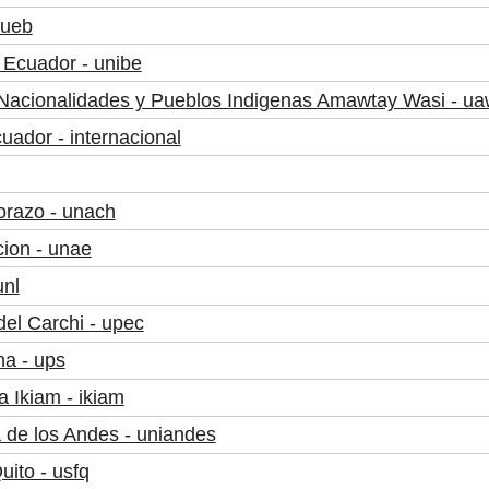
 ueb
 Ecuador - unibe
as Nacionalidades y Pueblos Indigenas Amawtay Wasi - u
uador - internacional
orazo - unach
ion - unae
unl
del Carchi - upec
na - ups
 Ikiam - ikiam
 de los Andes - uniandes
ito - usfq