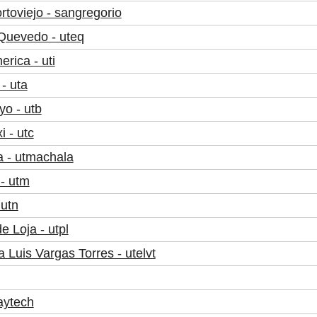
toviejo - sangregorio
 Quevedo - uteq
rica - uti
- uta
o - utb
 - utc
a - utmachala
- utm
 utn
e Loja - utpl
 Luis Vargas Torres - utelvt
aytech